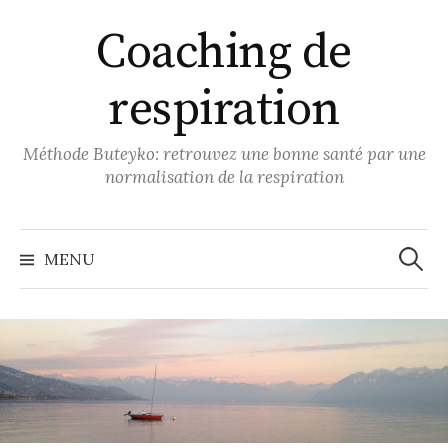
S
Coaching de
k
i
respiration
p
t
o
Méthode Buteyko: retrouvez une bonne santé par une
c
normalisation de la respiration
o
n
t
MENU
S
e
n
e
t
a
r